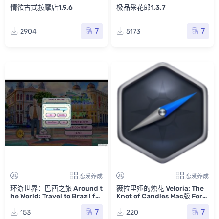
情欲古式按摩店1.9.6
极品采花郎1.3.7
7
7
2904
5173
恋爱养成
恋爱养成
环游世界：巴西之旅 Around t
薇拉里娅的烛花 Veloria: The
he World: Travel to Brazil for
Knot of Candles Mac版 For
Mac v12 英文原生版
Mac 单机游戏 Mac游戏
7
7
153
220