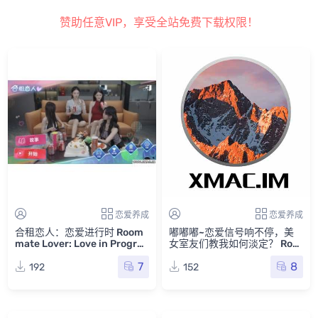
赞助任意VIP，享受全站免费下载权限！
恋爱养成
恋爱养成
合租恋人：恋爱进行时 Room
嘟嘟嘟~恋爱信号响不停，美
mate Lover: Love in Progres
女室友们教我如何淡定？ Roo
s Mac版 For Mac GameStart
mmates, Romance, and Rin
7
8
Mac游戏
ging Hearts Mac版 苹果电脑
192
152
Mac游戏