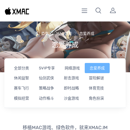
首页
MAC游戏
恋爱养成
恋爱养成
全部分类
SVIP专享
网络游戏
恋爱养成
休闲益智
仙剑武侠
射击游戏
冒险解谜
赛车飞行
策略战争
即时战略
体育竞技
模拟经营
动作格斗
沙盒游戏
角色扮演
移植MAC游戏、绿色软件，就来XMAC.IM