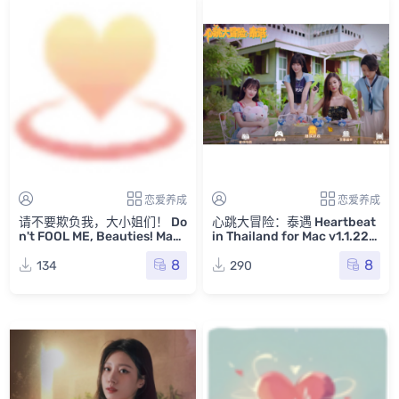
恋爱养成
恋爱养成
请不要欺负我，大小姐们！ Do
心跳大冒险：泰遇 Heartbeat
n't FOOL ME, Beauties! Mac
in Thailand for Mac v1.1.22
版 For Mac Mac游戏 DFMB
中文原生版
8
8
134
290