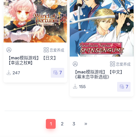
恋爱养成
【mac模拟游戏】【日文】
【幸运之杖R】
恋爱养成
【mac模拟游戏】【中文】
7
247
《幕末恋华新选组》
7
155
1
2
3
»