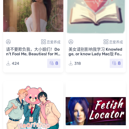
恋爱养成
恋爱养成
请不要欺负我，大小姐们！Do
美女请别影响我学习 Knowled
n’t Fool Me, Beauties! for Ma
ge, or know Lady Mac版 For
c v1.0.0 中文原生版
Mac Mac游戏 美女，请别影响
8
8
我学习
424
318