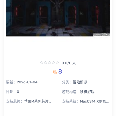
0.0/0 人
8
更新：
2026-01-04
分类：
冒险解谜
评论：
0
游戏构造：
移植游戏
支持芯片：
苹果M系列芯片专用
支持系统：
MacOS14.X到15.X Sequoia